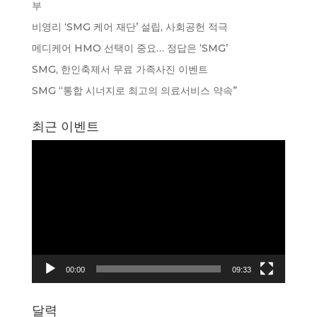
부
비영리 ‘SMG 케어 재단’ 설립, 사회공헌 적극
메디케어 HMO 선택이 중요… 정답은 ‘SMG’
SMG, 한인축제서 무료 가족사진 이벤트
SMG “통합 시너지로 최고의 의료서비스 약속”
최근 이벤트
동
영
상
플
레
이
어
00:00
09:33
달력