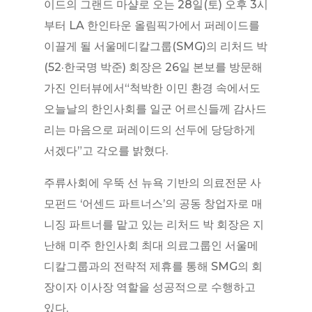
이드의 그랜드 마샬로 오는 28일(토) 오후 3시
부터 LA 한인타운 올림픽가에서 퍼레이드를
이끌게 될 서울메디칼그룹(SMG)의 리처드 박
(52·한국명 박준) 회장은 26일 본보를 방문해
가진 인터뷰에서“척박한 이민 환경 속에서도
오늘날의 한인사회를 일군 어르신들께 감사드
리는 마음으로 퍼레이드의 선두에 당당하게
서겠다”고 각오를 밝혔다.
주류사회에 우뚝 선 뉴욕 기반의 의료전문 사
모펀드 ‘어센드 파트너스’의 공동 창업자로 매
니징 파트너를 맡고 있는 리처드 박 회장은 지
난해 미주 한인사회 최대 의료그룹인 서울메
디칼그룹과의 전략적 제휴를 통해 SMG의 회
장이자 이사장 역할을 성공적으로 수행하고
있다.