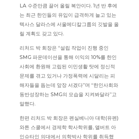
LA 수준만큼 끌어 올릴 복안이다. 1년 반 후에
는 최근 한인들의 유입이 급격하게 늘고 있는
텍사스 달라스에 서울메디칼그룹의 깃발을 올
릴 계획도 갖고 있다.
리처드 박 회장은 “설립 작업이 진행 중인
SMG 파운데이션을 통해 이익의 10%를 한인
사회에 환원해 고립된 이민생활 탓에 정신적
문제를 겪고 있거나 가정폭력에 시달리는 피
해자들을 돕는데 앞장 서겠다”며 “한인사회와
동반성장하는 SMG의 모습을 지켜봐달라”고
말했다.
한편 리처드 박 회장은 펜실베니아 대학(유펜)
와튼 스쿨에서 경제학 학사학위를, 앨버트 아
인슈타인 의대에서 의학박사 학위를 취득했