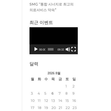
SMG “통합 시너지로 최고의
의료서비스 약속”
최근 이벤트
동
영
상
플
00:00
09:33
레
이
달력
어
2026 8월
월
화
수
목
금
토
일
1
2
3
4
5
6
7
8
9
10
11
12
13
14
15
16
17
18
19
20
21
22
23