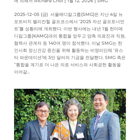
에 의해서
Richard Choi
|
1월 12, 2026
|
SMG
2025-12-05 (금) 서울메디칼그룹(SMG)은 지난 4일 뉴
포트비치 펠리칸힐 골프코스에서 ‘2025 자선 골프토너먼
트’를 성황리에 개최했다. 이번 행사에는 내년 1월 한미메
디칼그룹(KAMG)과의 통합을 앞두고 양측 의료진과 직원,
협력사 관계자 등 140여 명이 참석했다. 이날 SMG는 한
인사회 정신건강 증진을 위해 활동하는 비영리단체 ‘유스
타 파운데이션’에 3만 달러의 기금을 전달했다. SMG 측은
“통합을 계기로 더 나은 의료 서비스와 사회공헌 활동을
이어갈...