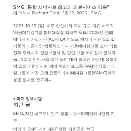
SMG “통합 시너지로 최고의 의료서비스 약속”
에 의해서
Richard Choi
|
1월 12, 2026
|
SMG
2025-10-13 (월) 미주 한인사회 최대 규모 의료 네트웍
‘서울메디칼그룹’(SMG·회장 리처드 박)의 2025년 연례
메디케어 가입기간(AEP) LA 킥오프 행사가 지난 9일 할
리웃의 태글리안 컴플렉스에서 서울메디칼그룹 소속 의료
진과 주류사회 건강보험사 및 한인 보험 에이전시 관계자
들, 그리고 한인사회 리더 등이 대거 참석한 가운데 성황리
에 열렸다.한인사회 최대 독립의료그룹(IPA)인 서울메디
칼그룹이 가장 오랜 전통의 한미메디칼그룹(KAMG)과의
통합 절차를 완료해...
« 과거 입력사항
최근 글
SMG, 자선 골프토너먼트 성황… 유스타재단에 3만불 기
부
비영리 ‘SMG 케어 재단’ 설립, 사회공헌 적극