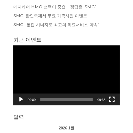
메디케어 HMO 선택이 중요… 정답은 ‘SMG’
SMG, 한인축제서 무료 가족사진 이벤트
SMG “통합 시너지로 최고의 의료서비스 약속”
최근 이벤트
동
영
상
플
레
이
어
00:00
09:33
달력
2026 1월