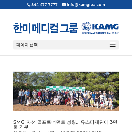
844-477-7777
Info@kamgipa.com
페이지 선택
SMG, 자선 골프토너먼트 성황… 유스타재단에 3만
불 기부