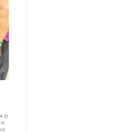
A 한
참여
이라