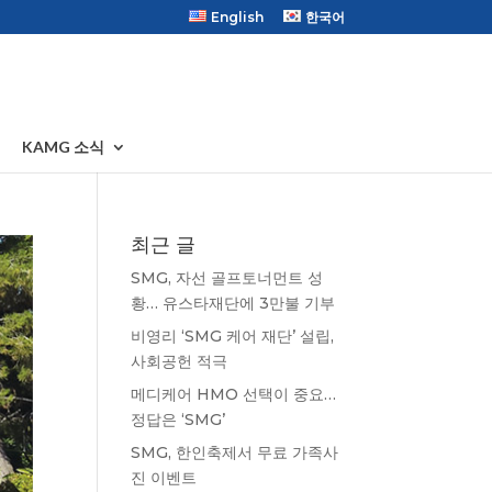
English
한국어
KAMG 소식
최근 글
SMG, 자선 골프토너먼트 성
황… 유스타재단에 3만불 기부
비영리 ‘SMG 케어 재단’ 설립,
사회공헌 적극
메디케어 HMO 선택이 중요…
정답은 ‘SMG’
SMG, 한인축제서 무료 가족사
진 이벤트