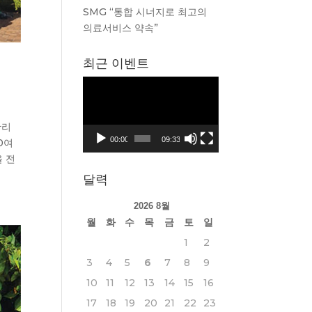
SMG “통합 시너지로 최고의
의료서비스 약속”
최근 이벤트
동
영
상
황리
플
00:00
09:33
0여
레
을 전
이
달력
어
2026 8월
월
화
수
목
금
토
일
1
2
3
4
5
6
7
8
9
10
11
12
13
14
15
16
17
18
19
20
21
22
23