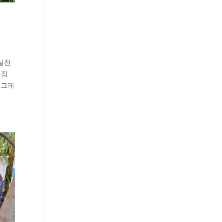
 실천
가장
업그레