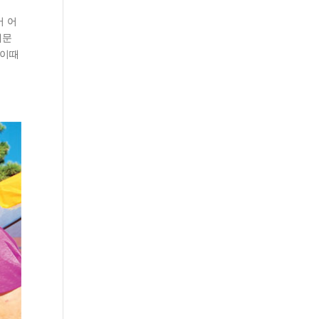
어 어
때문
 이때