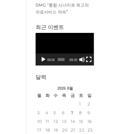
SMG “통합 시너지로 최고의
의료서비스 약속”
최근 이벤트
동
영
상
플
00:00
09:33
레
이
달력
어
2026 8월
월
화
수
목
금
토
일
1
2
3
4
5
6
7
8
9
10
11
12
13
14
15
16
17
18
19
20
21
22
23