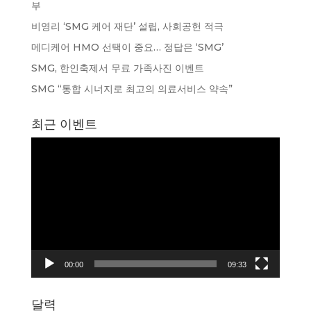
부
비영리 ‘SMG 케어 재단’ 설립, 사회공헌 적극
메디케어 HMO 선택이 중요… 정답은 ‘SMG’
SMG, 한인축제서 무료 가족사진 이벤트
SMG “통합 시너지로 최고의 의료서비스 약속”
최근 이벤트
동
영
상
플
레
이
어
00:00
09:33
달력