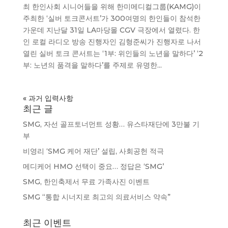
최 한인사회 시니어들을 위해 한미메디컬그룹(KAMG)이
주최한 ‘실버 토크콘서트’가 300여명의 한인들이 참석한
가운데 지난달 31일 LA마당몰 CGV 극장에서 열렸다. 한
인 로컬 라디오 방송 진행자인 김형준씨가 진행자로 나서
열린 실버 토크 콘서트는 ‘1부: 위인들의 노년을 말하다’ ‘2
부: 노년의 품격을 말하다’를 주제로 유명한...
« 과거 입력사항
최근 글
SMG, 자선 골프토너먼트 성황… 유스타재단에 3만불 기
부
비영리 ‘SMG 케어 재단’ 설립, 사회공헌 적극
메디케어 HMO 선택이 중요… 정답은 ‘SMG’
SMG, 한인축제서 무료 가족사진 이벤트
SMG “통합 시너지로 최고의 의료서비스 약속”
최근 이벤트