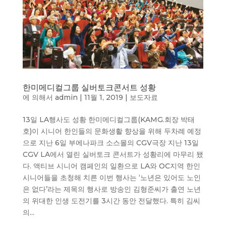
한미메디컬그룹 실버토크콘서트 성황
에 의해서
admin
|
11월 1, 2019
|
보도자료
13일 LA행사도 성황 한미메디컬그룹(KAMG.회장 박태
호)이 시니어 한인들의 문화생활 향상을 위해 두차례 예정
으로 지난 6일 부에나파크 소스몰의 CGV극장 지난 13일
CGV LA에서 열린 실버토크 콘서트가 성황리에 마무리 됐
다. 액티브 시니어 캠페인의 일환으로 LA와 OC지역 한인
시니어들을 초청해 치른 이번 행사는 ‘노년은 있어도 노인
은 없다’라는 제목의 행사로 방송인 김형준씨가 출연 노년
의 위대한 인생 도전기를 3시간 동안 전달했다. 특히 김씨
의...