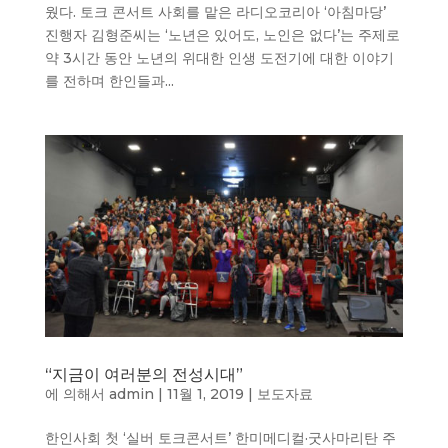
웠다. 토크 콘서트 사회를 맡은 라디오코리아 ‘아침마당’
진행자 김형준씨는 ‘노년은 있어도, 노인은 없다’는 주제로
약 3시간 동안​ 노년의 위대한 인생 도전기에 대한 이야기
를 전하며 한인들과...
“지금이 여러분의 전성시대”
에 의해서
admin
|
11월 1, 2019
|
보도자료
한인사회 첫 ‘실버 토크콘서트’ 한미메디컬·굿사마리탄 주