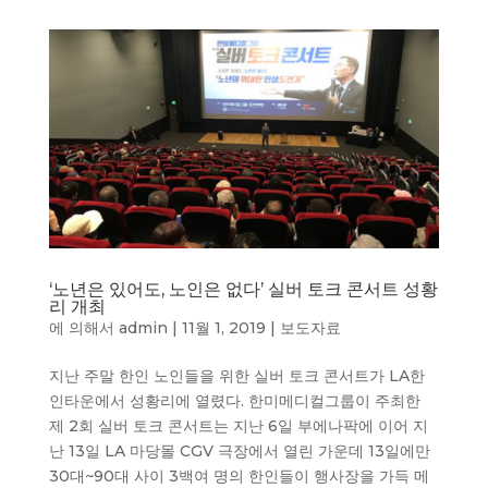
‘노년은 있어도, 노인은 없다’ 실버 토크 콘서트 성황
리 개최
에 의해서
admin
|
11월 1, 2019
|
보도자료
지난 주말 한인 노인들을 위한 실버 토크 콘서트가 LA한
인타운에서 성황리에 열렸다. 한미메디컬그룹이 주최한
제 2회 실버 토크 콘서트는 지난 6일 부에나팍에 이어 지
난 13일 LA 마당몰 CGV 극장에서 열린 가운데 13일에만
30대~90대 사이 3백여 명의 한인들이 행사장을 가득 메