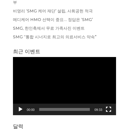
부
비영리 ‘SMG 케어 재단’ 설립, 사회공헌 적극
메디케어 HMO 선택이 중요… 정답은 ‘SMG’
SMG, 한인축제서 무료 가족사진 이벤트
SMG “통합 시너지로 최고의 의료서비스 약속”
최근 이벤트
동
영
상
플
레
이
어
00:00
09:33
달력