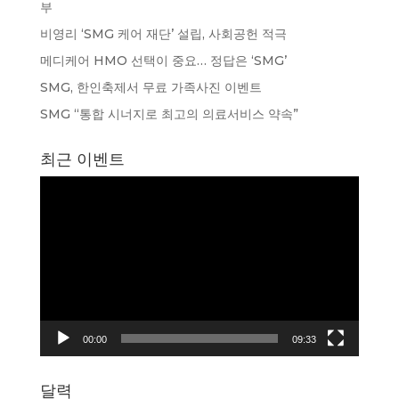
부
비영리 ‘SMG 케어 재단’ 설립, 사회공헌 적극
메디케어 HMO 선택이 중요… 정답은 ‘SMG’
SMG, 한인축제서 무료 가족사진 이벤트
SMG “통합 시너지로 최고의 의료서비스 약속”
최근 이벤트
동
영
상
플
레
이
어
00:00
09:33
달력