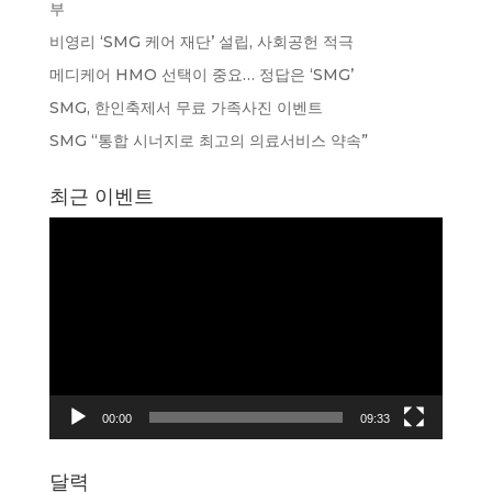
부
비영리 ‘SMG 케어 재단’ 설립, 사회공헌 적극
메디케어 HMO 선택이 중요… 정답은 ‘SMG’
SMG, 한인축제서 무료 가족사진 이벤트
SMG “통합 시너지로 최고의 의료서비스 약속”
최근 이벤트
동
영
상
플
레
이
어
00:00
09:33
달력