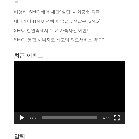
부
비영리 ‘SMG 케어 재단’ 설립, 사회공헌 적극
메디케어 HMO 선택이 중요… 정답은 ‘SMG’
SMG, 한인축제서 무료 가족사진 이벤트
SMG “통합 시너지로 최고의 의료서비스 약속”
최근 이벤트
동
영
상
플
레
이
어
00:00
09:33
달력