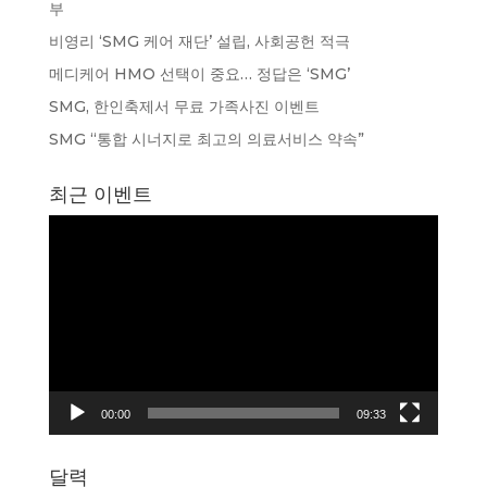
부
비영리 ‘SMG 케어 재단’ 설립, 사회공헌 적극
메디케어 HMO 선택이 중요… 정답은 ‘SMG’
SMG, 한인축제서 무료 가족사진 이벤트
SMG “통합 시너지로 최고의 의료서비스 약속”
최근 이벤트
동
영
상
플
레
이
어
00:00
09:33
달력