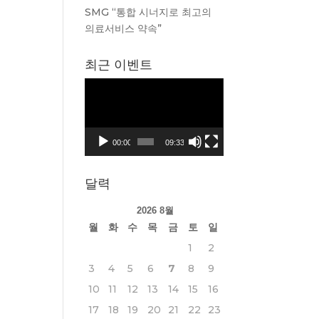
SMG “통합 시너지로 최고의
의료서비스 약속”
최근 이벤트
동
영
상
플
00:00
09:33
레
이
달력
어
2026 8월
월
화
수
목
금
토
일
1
2
3
4
5
6
7
8
9
10
11
12
13
14
15
16
17
18
19
20
21
22
23