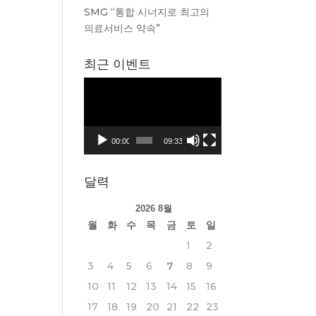
SMG “통합 시너지로 최고의
의료서비스 약속”
최근 이벤트
동
영
상
플
00:00
09:33
레
이
달력
어
2026 8월
월
화
수
목
금
토
일
1
2
3
4
5
6
7
8
9
10
11
12
13
14
15
16
17
18
19
20
21
22
23