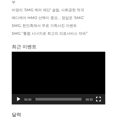
부
비영리 ‘SMG 케어 재단’ 설립, 사회공헌 적극
메디케어 HMO 선택이 중요… 정답은 ‘SMG’
SMG, 한인축제서 무료 가족사진 이벤트
SMG “통합 시너지로 최고의 의료서비스 약속”
최근 이벤트
동
영
상
플
레
이
어
00:00
09:33
달력