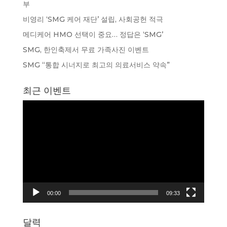
부
비영리 ‘SMG 케어 재단’ 설립, 사회공헌 적극
메디케어 HMO 선택이 중요… 정답은 ‘SMG’
SMG, 한인축제서 무료 가족사진 이벤트
SMG “통합 시너지로 최고의 의료서비스 약속”
최근 이벤트
동
영
상
플
레
이
어
00:00
09:33
달력