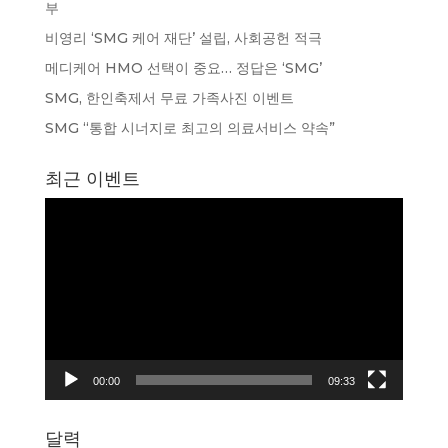
부
비영리 ‘SMG 케어 재단’ 설립, 사회공헌 적극
메디케어 HMO 선택이 중요… 정답은 ‘SMG’
SMG, 한인축제서 무료 가족사진 이벤트
SMG “통합 시너지로 최고의 의료서비스 약속”
최근 이벤트
동
영
상
플
레
이
어
00:00
09:33
달력