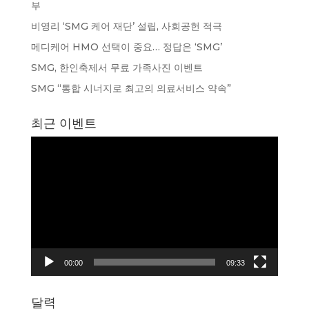
부
비영리 ‘SMG 케어 재단’ 설립, 사회공헌 적극
메디케어 HMO 선택이 중요… 정답은 ‘SMG’
SMG, 한인축제서 무료 가족사진 이벤트
SMG “통합 시너지로 최고의 의료서비스 약속”
최근 이벤트
동
영
상
플
레
이
어
00:00
09:33
달력