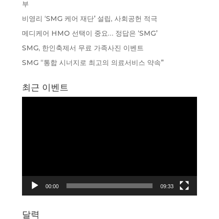
부
비영리 ‘SMG 케어 재단’ 설립, 사회공헌 적극
메디케어 HMO 선택이 중요… 정답은 ‘SMG’
SMG, 한인축제서 무료 가족사진 이벤트
SMG “통합 시너지로 최고의 의료서비스 약속”
최근 이벤트
동
영
상
플
레
이
어
00:00
09:33
달력