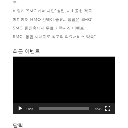
부
비영리 ‘SMG 케어 재단’ 설립, 사회공헌 적극
메디케어 HMO 선택이 중요… 정답은 ‘SMG’
SMG, 한인축제서 무료 가족사진 이벤트
SMG “통합 시너지로 최고의 의료서비스 약속”
최근 이벤트
동
영
상
플
레
이
어
00:00
09:33
달력