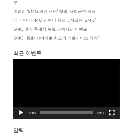
부
비영리 ‘SMG 케어 재단’ 설립, 사회공헌 적극
메디케어 HMO 선택이 중요… 정답은 ‘SMG’
SMG, 한인축제서 무료 가족사진 이벤트
SMG “통합 시너지로 최고의 의료서비스 약속”
최근 이벤트
동
영
상
플
레
이
어
00:00
09:33
달력