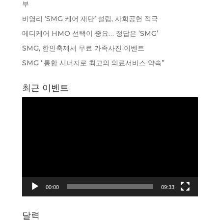
부
비영리 ‘SMG 케어 재단’ 설립, 사회공헌 적극
메디케어 HMO 선택이 중요… 정답은 ‘SMG’
SMG, 한인축제서 무료 가족사진 이벤트
SMG “통합 시너지로 최고의 의료서비스 약속”
최근 이벤트
동
영
상
플
레
이
어
00:00
09:33
달력