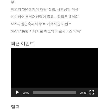
부
비영리 ‘SMG 케어 재단’ 설립, 사회공헌 적극
메디케어 HMO 선택이 중요… 정답은 ‘SMG’
SMG, 한인축제서 무료 가족사진 이벤트
SMG “통합 시너지로 최고의 의료서비스 약속”
최근 이벤트
동
영
상
플
레
이
어
00:00
09:33
달력