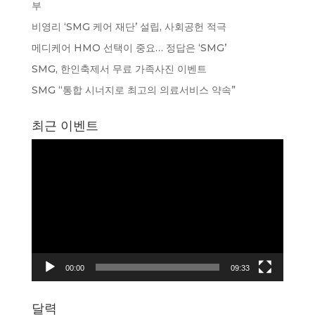
부
비영리 ‘SMG 케어 재단’ 설립, 사회공헌 적극
메디케어 HMO 선택이 중요… 정답은 ‘SMG’
SMG, 한인축제서 무료 가족사진 이벤트
SMG “통합 시너지로 최고의 의료서비스 약속”
최근 이벤트
동
영
상
플
레
이
어
00:00
09:33
달력