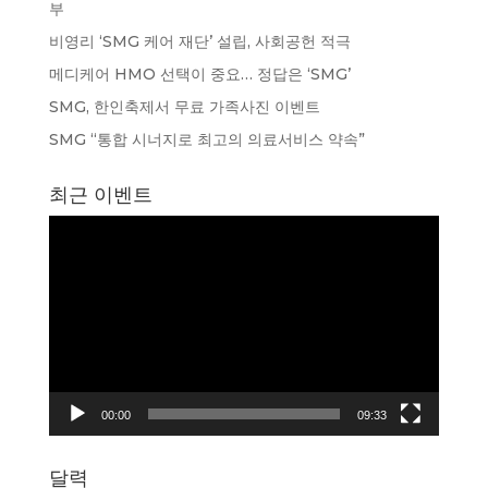
부
비영리 ‘SMG 케어 재단’ 설립, 사회공헌 적극
메디케어 HMO 선택이 중요… 정답은 ‘SMG’
SMG, 한인축제서 무료 가족사진 이벤트
SMG “통합 시너지로 최고의 의료서비스 약속”
최근 이벤트
동
영
상
플
레
이
어
00:00
09:33
달력