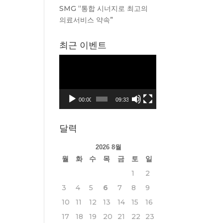
SMG “통합 시너지로 최고의
의료서비스 약속”
최근 이벤트
동
영
상
플
00:00
09:33
레
이
달력
어
2026 8월
월
화
수
목
금
토
일
1
2
3
4
5
6
7
8
9
10
11
12
13
14
15
16
17
18
19
20
21
22
23